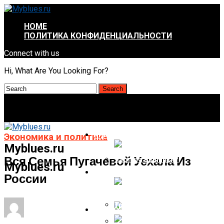
HOME
ПОЛИТИКА КОНФИДЕНЦИАЛЬНОСТИ
Connect with us
Hi, What Are You Looking For?
КРАСОТА И ЗДОРОВЬЕ
Экономика и политика
Myblues.ru
Вся Семья Пугачевой Уехала Из
Myblues.ru
НАУКА И ТЕХНОЛОГИИ
России
Алкоголь И Рак. Что Важнее —
Количество Или Частота
Выпивки?
НОВОСТИ
Самолет Kona Со Смешанным