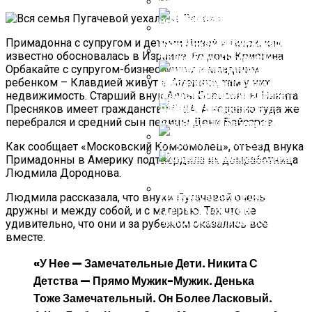
Йеллен Изменила
Ожидаемый Срок
Примадонна с супругом и детьми Лизой и Гарри, как
Наступления Дефолта В США
СМИ Назвали Последствия
известно обосновалась в Израиле. Ее дочь Кристина
Для Украины От Появления
Орбакайте с супругом-бизнесменом и младшим
Ядерного Оружия В
Новые Карты Показывают
ребенком – Клавдией живут в Америке, там у них
Белоруссии
Места, Которые Затопит
Белокурые Волосы, Светлая
недвижимость. Старший внук Аллы Борисовны Никита
После Повышения Уровня
Шансы США Избежать
Улыбка! Ростом — Маме Под
Моря
Пресняков имеет гражданство США. А недавно туда же
Дефолта Оценили
Подбородок: Как Сейчас
перебрался и средний сын певицы Дени Байсаров.
Выглядит 10-Летняя Дочка
Аллы Пугачевой — Елизавета
Как сообщает «Московский Комсомолец», отъезд внука
Захарова Пообещала Ответ
Примадонны в Америку подтвердила их домработница
РФ На Блокировку
Людмила Дороднова.
Финляндия Отказалась От
Черногорией РЕН ТВ И Других
Закупки Российского
СМИ
Трубопроводного Газа
Людмила рассказала, что внуки Пугачевой очень
дружны и между собой, и с матерью. Так что не
Где На Самом Деле
Находится Младший Сын
удивительно, что они и за рубежом оказались все
Кристины Орбакайте Дени
вместе.
Байсаров
«У Нее — Замечательные Дети. Никита С
Детства — Прямо Мужик-Мужик. Денька
Тоже Замечательный. Он Более Ласковый.