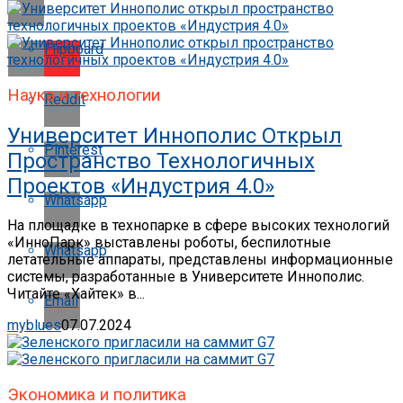
Flipboard
Наука и технологии
Reddit
Университет Иннополис Открыл
Pinterest
Пространство Технологичных
Проектов «Индустрия 4.0»
Whatsapp
На площадке в технопарке в сфере высоких технологий
«ИнноПарк» выставлены роботы, беспилотные
Whatsapp
летательные аппараты, представлены информационные
системы, разработанные в Университете Иннополис.
Читайте «Хайтек» в...
Email
myblues
07.07.2024
Экономика и политика