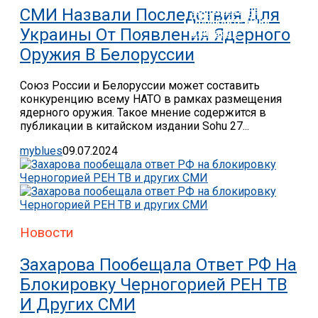
Сын Кристины
СМИ Назвали Последствия Для
Орбакайте Дени
Украины От Появления Ядерного
Байсаров
Оружия В Белоруссии
Союз России и Белоруссии может составить
конкуренцию всему НАТО в рамках размещения
ядерного оружия. Такое мнение содержится в
публикации в китайском издании Sohu 27...
myblues
09.07.2024
Новости
Захарова Пообещала Ответ РФ На
Блокировку Черногорией РЕН ТВ
И Других СМИ