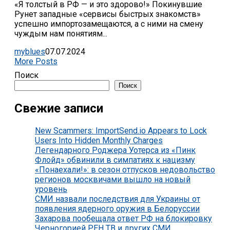
«Я толстый в РФ — и это здорово!» Покинувшие
Рунет западные «сервисы быстрых знакомств»
успешно импортозамещаются, а с ними на смену
чуждым нам понятиям...
myblues
07.07.2024
More Posts
Поиск
Поиск
Свежие записи
New Scammers: ImportSend.io Appears to Lock
Users Into Hidden Monthly Charges
Легендарного Роджера Уотерса из «Пинк
Флойд» обвинили в симпатиях к нацизму
«Понаехали!»: в сезон отпусков недовольство
регионов москвичами вышло на новый
уровень
СМИ назвали последствия для Украины от
появления ядерного оружия в Белоруссии
Захарова пообещала ответ РФ на блокировку
Черногорией РЕН ТВ и других СМИ