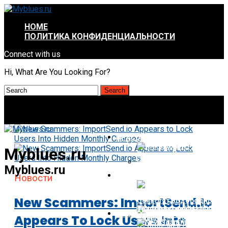
HOME
ПОЛИТИКА КОНФИДЕНЦИАЛЬНОСТИ
Connect with us
Hi, What Are You Looking For?
КРАСОТА И ЗДОРОВЬЕ
Myblues.ru
Myblues.ru
НАУКА И ТЕХНОЛОГИИ
Новости
Алкоголь И Рак. Что
Важнее — Количество
Или Частота Выпивки?
New Scammers: ImportSend.io
НОВОСТИ
Appears To Lock Users Into