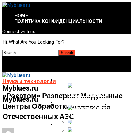
HOME
ПОЛИТИКА КОНФИДЕНЦИАЛЬНОСТИ
Connect with us
Hi, What Are You Looking For?
КРАСОТА И ЗДОРОВЬЕ
Наука и технологии
Myblues.ru
«Росатом» Развернет Модульные
Myblues.ru
НАУКА И ТЕХНОЛОГИИ
Центры Обработки Данных На
Алкоголь И Рак. Что Важнее —
Количество Или Частота
Выпивки?
Отечественных АЭС
НОВОСТИ
Самолет Kona Со Смешанным