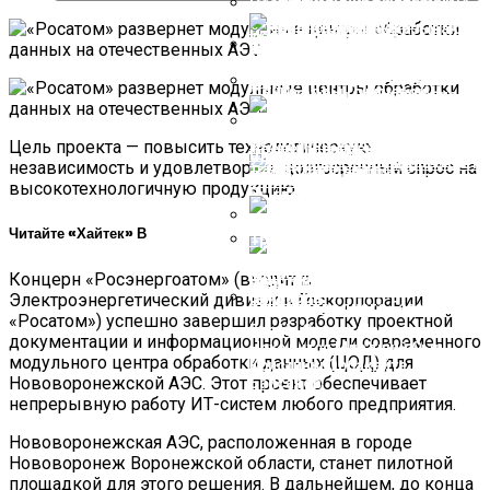
Йеллен Изменила
Ожидаемый Срок
Наступления Дефолта В США
СМИ Назвали Последствия
Для Украины От Появления
Ядерного Оружия В
Новые Карты Показывают
Белоруссии
Места, Которые Затопит
Белокурые Волосы, Светлая
Цель проекта — повысить технологическую
После Повышения Уровня
Шансы США Избежать
Улыбка! Ростом — Маме Под
независимость и удовлетворить долгосрочный спрос на
Моря
Дефолта Оценили
Подбородок: Как Сейчас
высокотехнологичную продукцию.
Выглядит 10-Летняя Дочка
Аллы Пугачевой — Елизавета
Читайте «Хайтек» В
Захарова Пообещала Ответ
РФ На Блокировку
Финляндия Отказалась От
Концерн «Росэнергоатом» (входит в
Черногорией РЕН ТВ И Других
Закупки Российского
Электроэнергетический дивизион Госкорпорации
СМИ
Трубопроводного Газа
«Росатом») успешно завершил разработку проектной
Где На Самом Деле
документации и информационной модели современного
Находится Младший Сын
модульного центра обработки данных (ЦОД) для
Кристины Орбакайте Дени
Нововоронежской АЭС. Этот проект обеспечивает
Байсаров
непрерывную работу ИТ-систем любого предприятия.
Нововоронежская АЭС, расположенная в городе
Нововоронеж Воронежской области, станет пилотной
площадкой для этого решения. В дальнейшем, до конца