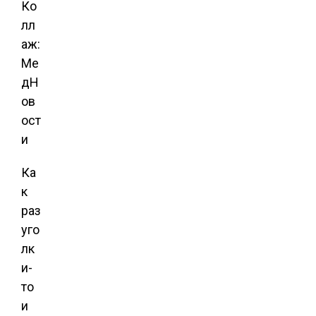
Ко
лл
аж:
Ме
дН
ов
ост
и
Ка
к
раз
уго
лк
и-
то
и