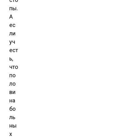
пы.
А
ес
ли
уч
ест
ь,
что
по
ло
ви
на
бо
ль
ны
х