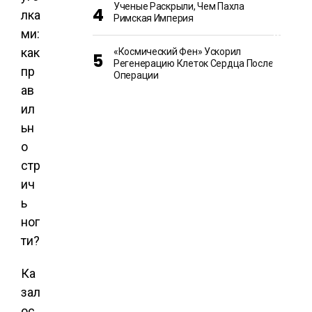
Ученые Раскрыли, Чем Пахла
И
Римская Империя
П
О
Л
И
«Космический Фен» Ускорил
Т
Регенерацию Клеток Сердца После
И
Операции
К
А
Ка
зал
ос