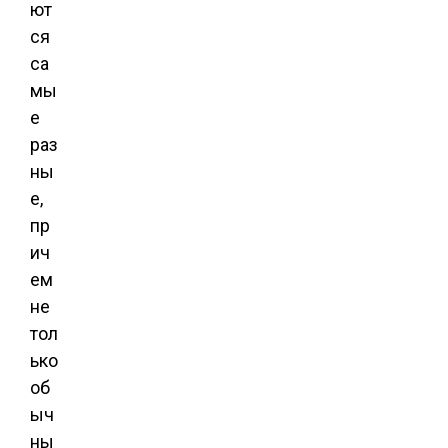
ют
ся
са
мы
е
раз
ны
е,
пр
ич
ем
не
тол
ько
об
ыч
ны