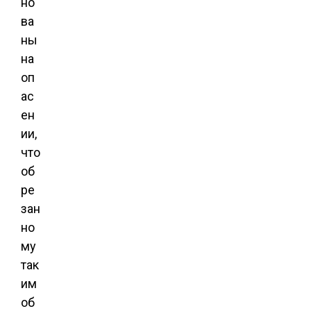
но
ва
ны
на
оп
ас
ен
ии,
что
об
ре
зан
но
му
так
им
об