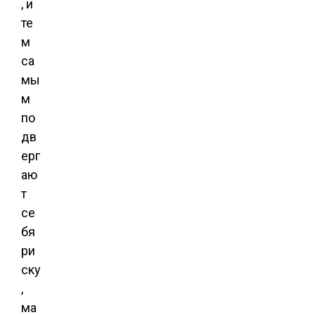
, и
те
м
са
мы
м
по
дв
ерг
аю
т
се
бя
ри
ску
,
ма