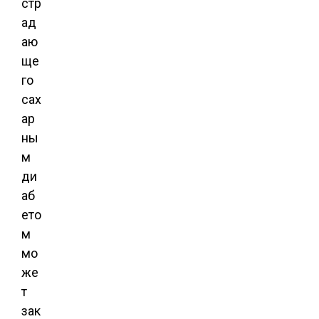
стр
ад
аю
ще
го
сах
ар
ны
м
ди
аб
ето
м
мо
же
т
зак