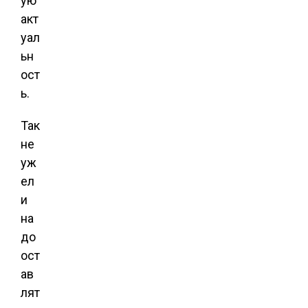
ую
акт
уал
ьн
ост
ь.
Так
не
уж
ел
и
на
до
ост
ав
лят