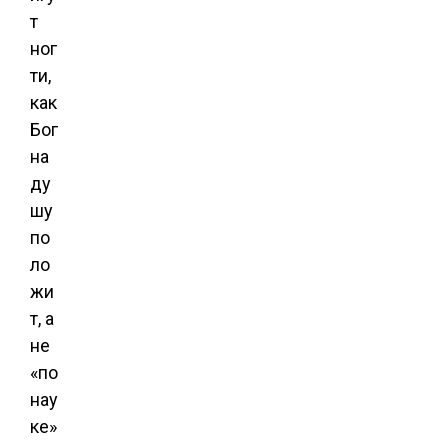
т
ног
ти,
как
Бог
на
ду
шу
по
ло
жи
т, а
не
«по
нау
ке»