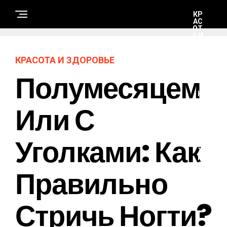
КР
АС
ОТ
А И
ЗД
ОР
ОВ
КРАСОТА И ЗДОРОВЬЕ
ЬЕ
Полумесяцем
Н
А
Или С
У
К
А
И
Уголками: Как
Т
Е
Х
Н
О
Правильно
Л
О
Г
И
Стричь Ногти?
И