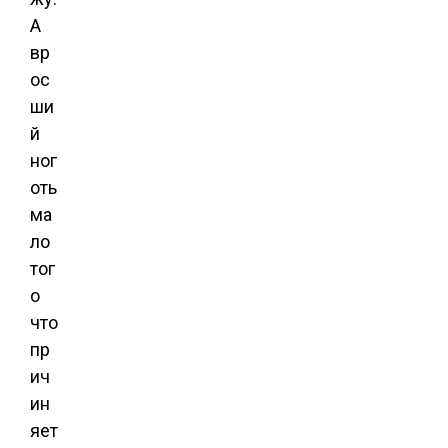
А
вр
ос
ши
й
ног
оть
ма
ло
тог
о
что
пр
ич
ин
яет