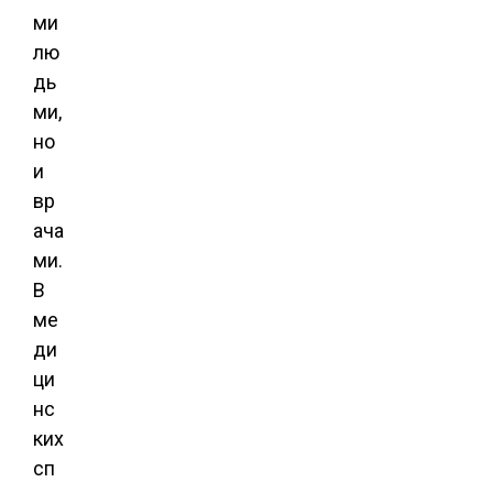
ми
лю
дь
ми,
но
и
вр
ача
ми.
В
ме
ди
ци
нс
ких
сп