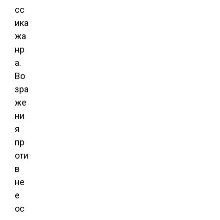
сс
ика
жа
нр
а.
Во
зра
же
ни
я
пр
оти
в
не
е
ос