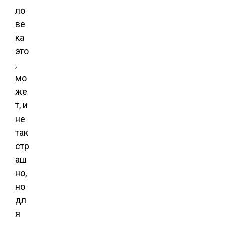
ло
ве
ка
это
,
мо
же
т, и
не
так
стр
аш
но,
но
дл
я