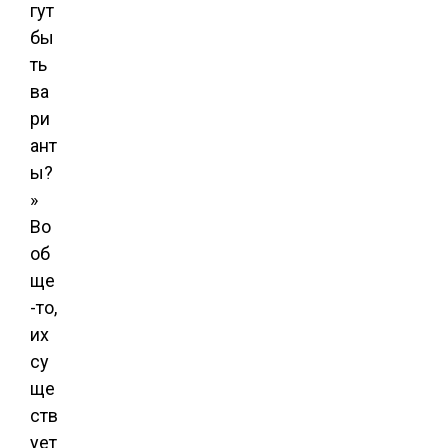
гут
бы
ть
ва
ри
ант
ы?
»
Во
об
ще
-то,
их
су
ще
ств
ует