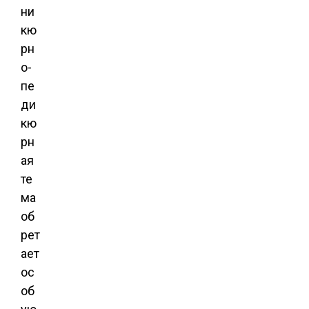
ни
кю
рн
о-
пе
ди
кю
рн
ая
те
ма
об
рет
ает
ос
об