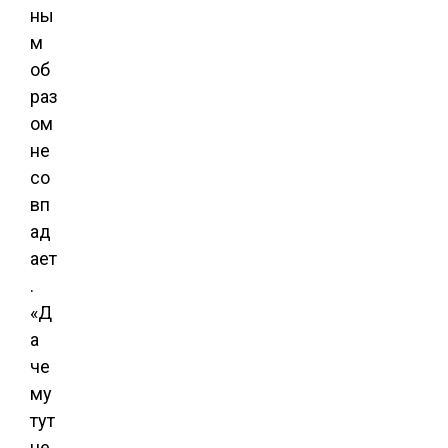
ны
м
об
раз
ом
не
со
вп
ад
ает
.
«Д
а
че
му
тут
не