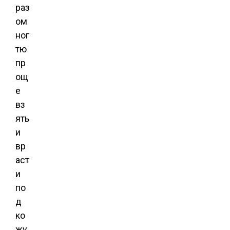
раз
ом
ног
тю
пр
ощ
е
вз
ять
и
вр
аст
и
по
д
ко
жу.