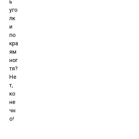
ь
уго
лк
и
по
кра
ям
ног
тя?
Не
т,
ко
не
чн
о!