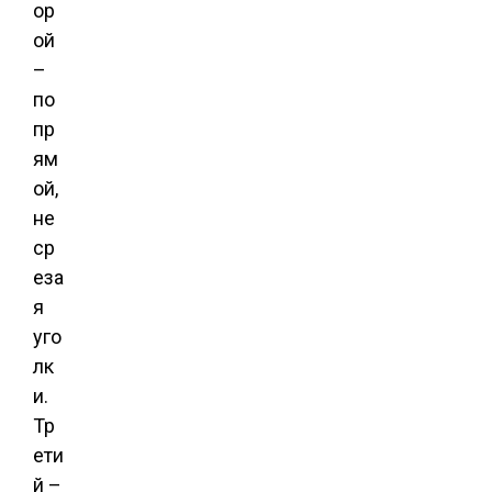
ор
ой
–
по
пр
ям
ой,
не
ср
еза
я
уго
лк
и.
Тр
ети
й –