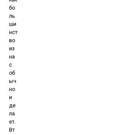
бо
ль
ши
нст
во
из
на
с
об
ыч
но
и
де
ла
ет.
Вт