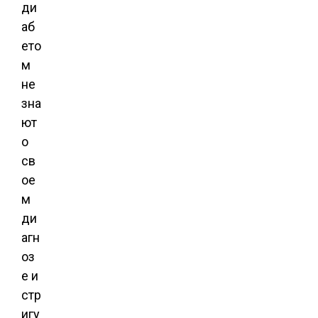
ди
аб
ето
м
не
зна
ют
о
св
ое
м
ди
агн
оз
е и
стр
игу