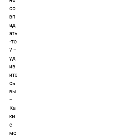
со
вп
ад
ать
-то
? –
уд
ив
ите
сь
вы.
–
Ка
ки
е
мо