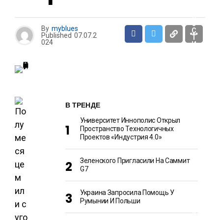
Н
О
В
О
By
myblues
С
Published
07.07.2
Т
024
И
Ш
О
У
-
Б
В ТРЕНДЕ
И
З
Университет Иннополис Открыл
Н
Е
Пространство Технологичных
С
Проектов «Индустрия 4.0»
Зеленского Пригласили На Саммит
Э
G7
К
О
Н
О
Украина Запросила Помощь У
М
Румынии И Польши
И
К
А