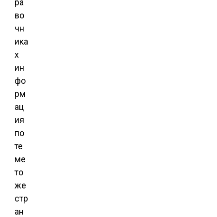
ра
во
чн
ика
х
ин
фо
рм
ац
ия
по
те
ме
то
же
стр
ан