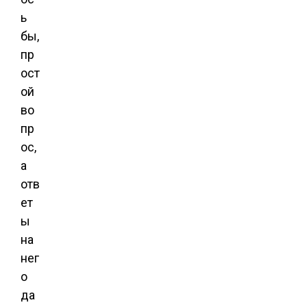
ь
бы,
пр
ост
ой
во
пр
ос,
а
отв
ет
ы
на
нег
о
да