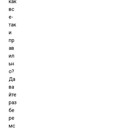
как
вс
е-
так
и
пр
ав
ил
ьн
о?
Да
ва
йте
раз
бе
ре
мс