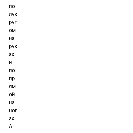
по
лук
руг
ом
на
рук
ах
и
по
пр
ям
ой
на
ног
ах.
А