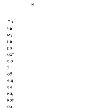
и
По
че
му
не
ра
бот
аю
т
об
ещ
ан
ия,
кот
ор