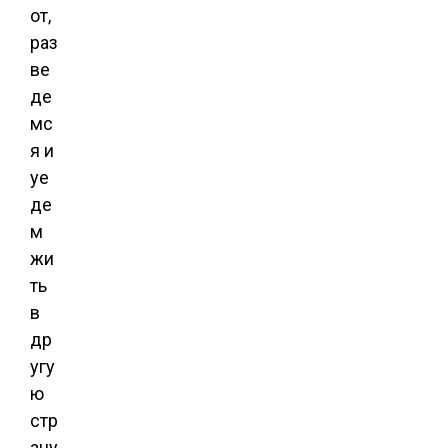
от,
раз
ве
де
мс
я и
уе
де
м
жи
ть
в
др
угу
ю
стр
ану