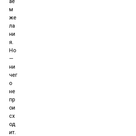
ае
м
же
ла
ни
я.
Но
—
ни
чег
о
не
пр
ои
сх
од
ит.