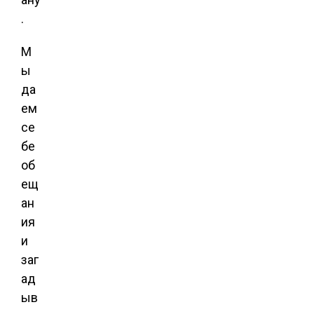
.
М
ы
да
ем
се
бе
об
ещ
ан
ия
и
заг
ад
ыв