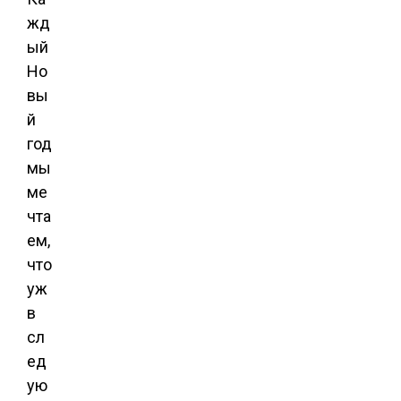
жд
ый
Но
вы
й
год
мы
ме
чта
ем,
что
уж
в
сл
ед
ую