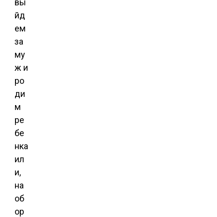
вы
йд
ем
за
му
ж и
ро
ди
м
ре
бе
нка
ил
и,
на
об
ор