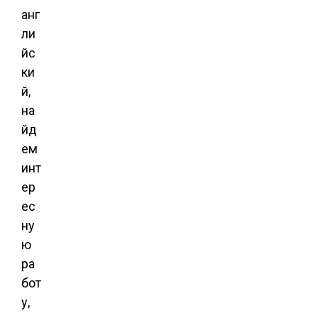
анг
ли
йс
ки
й,
на
йд
ем
инт
ер
ес
ну
ю
ра
бот
у,