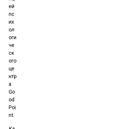
ей
пс
их
ол
оги
че
ск
ого
це
нтр
а
Go
od
Poi
nt.
Ка