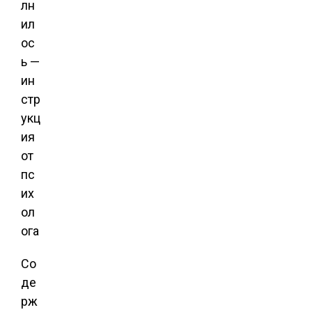
Со
де
рж