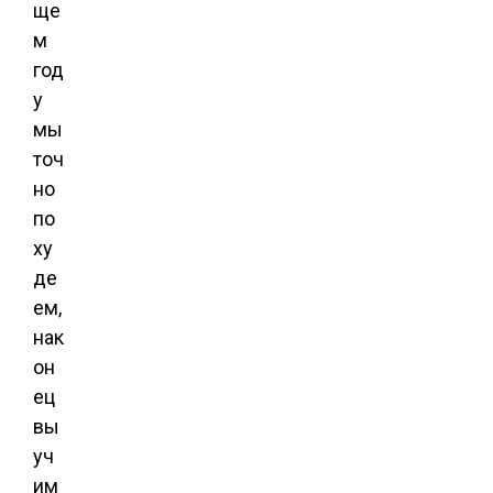
ще
м
год
у
мы
точ
но
по
ху
де
ем,
нак
он
ец
вы
уч
им