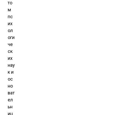
то
м
пс
их
ол
оги
че
ск
их
нау
к и
ос
но
ват
ел
ьн
иц