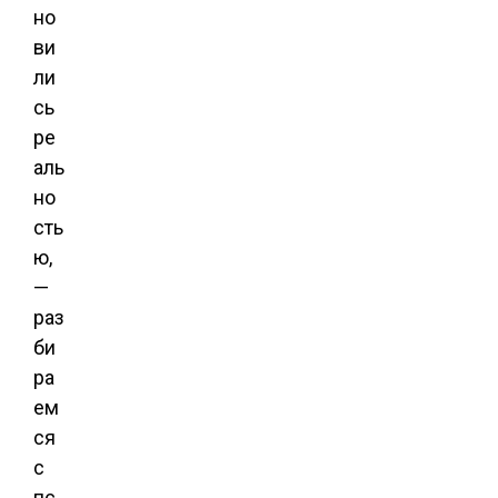
но
ви
ли
сь
ре
аль
но
сть
ю,
—
раз
би
ра
ем
ся
с
пс