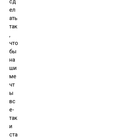
сд
ел
ать
так
,
что
бы
на
ши
ме
чт
ы
вс
е-
так
и
ста