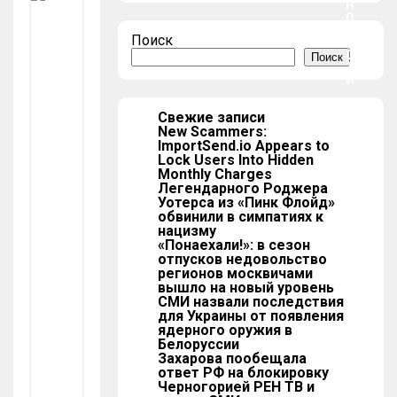
во
Н
сти
О
В
Д
Поиск
О
Ие
С
Поиск
То
Т
Ло
И
Г
Ра
Свежие записи
Сс
New Scammers:
Ш
Ка
ImportSend.io Appears to
О
У
Lock Users Into Hidden
За
-
Monthly Charges
Ла
Б
Легендарного Роджера
О
И
Уотерса из «Пинк Флойд»
Д
З
обвинили в симпатиях к
Н
Оп
нацизму
Е
Ус
«Понаехали!»: в сезон
С
Ти
отпусков недовольство
М
регионов москвичами
вышло на новый уровень
Ой
Э
СМИ назвали последствия
П
К
для Украины от появления
Ор
О
ядерного оружия в
Н
Ци
Белоруссии
О
И
Захарова пообещала
М
М
И
ответ РФ на блокировку
Ор
К
Черногорией РЕН ТВ и
А