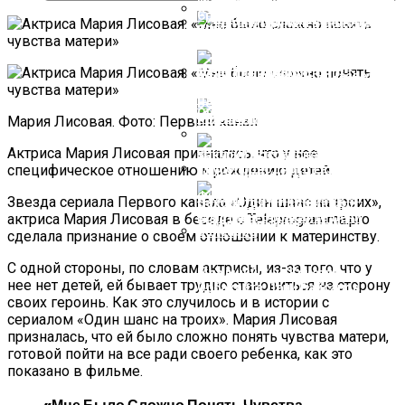
Йеллен Изменила Ожидаемый
Срок Наступления Дефолта В
США
Новые Карты Показывают
СМИ Назвали Последствия Для
Места, Которые Затопит После
Украины От Появления
Повышения Уровня Моря
Ядерного Оружия В Белоруссии
Шансы США Избежать Дефолта
Белокурые Волосы, Светлая
Оценили
Улыбка! Ростом — Маме Под
Мария Лисовая. Фото: Первый канал
Подбородок: Как Сейчас
Выглядит 10-Летняя Дочка
Актриса Мария Лисовая призналась, что у нее
Аллы Пугачевой — Елизавета
Захарова Пообещала Ответ РФ
специфическое отношению к рождению детей.
На Блокировку Черногорией
РЕН ТВ И Других СМИ
Финляндия Отказалась От
Звезда сериала Первого канала «Один шанс на троих»,
Закупки Российского
актриса Мария Лисовая в беседе с Teleprogramma.pro
Трубопроводного Газа
сделала признание о своем отношении к материнству.
Где На Самом Деле Находится
С одной стороны, по словам актрисы, из-за того, что у
Младший Сын Кристины
нее нет детей, ей бывает трудно становиться на сторону
Орбакайте Дени Байсаров
своих героинь. Как это случилось и в истории с
сериалом «Один шанс на троих». Мария Лисовая
призналась, что ей было сложно понять чувства матери,
готовой пойти на все ради своего ребенка, как это
показано в фильме.