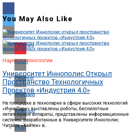
You May Also Like
Flipboard
Наука и технологии
Reddit
Университет Иннополис Открыл
Pinterest
Пространство Технологичных
Проектов «Индустрия 4.0»
Whatsapp
На площадке в технопарке в сфере высоких технологий
«ИнноПарк» выставлены роботы, беспилотные
Whatsapp
летательные аппараты, представлены информационные
системы, разработанные в Университете Иннополис.
Читайте «Хайтек» в...
Email