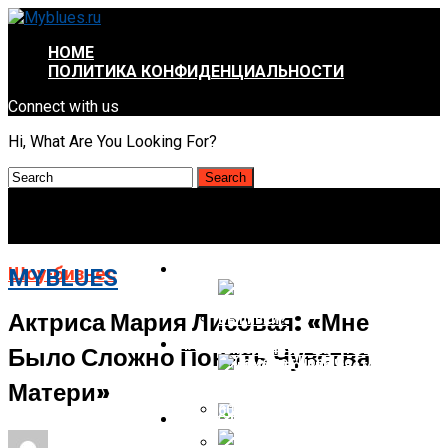
HOME
ПОЛИТИКА КОНФИДЕНЦИАЛЬНОСТИ
Connect with us
Hi, What Are You Looking For?
КРАСОТА И ЗДОРОВЬЕ
Шоу-бизнес
MYBLUES
Актриса Мария Лисовая: «Мне
НАУКА И ТЕХНОЛОГИИ
Было Сложно Понять Чувства
Алкоголь И Рак. Что Важнее —
Количество Или Частота
Выпивки?
Матери»
НОВОСТИ
Самолет Kona Со Смешанным