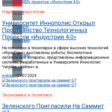
Наука и технологии
Reddit
Университет Иннополис Открыл
Pinterest
Пространство Технологичных
Проектов «Индустрия 4.0»
Whatsapp
На площадке в технопарке в сфере высоких технологий
«ИнноПарк» выставлены роботы, беспилотные
Whatsapp
летательные аппараты, представлены информационные
системы, разработанные в Университете Иннополис.
Читайте «Хайтек» в...
Email
myblues
07.07.2024
Экономика и политика
Зеленского Пригласили На Саммит