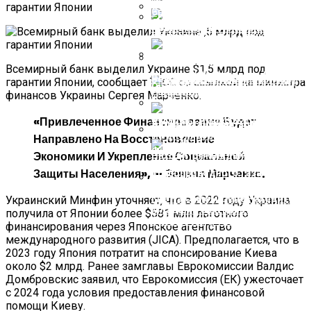
Йеллен Изменила Ожидаемый
Срок Наступления Дефолта В
США
Новые Карты Показывают
СМИ Назвали Последствия Для
Места, Которые Затопит После
Украины От Появления
Повышения Уровня Моря
Ядерного Оружия В Белоруссии
Всемирный банк выделил Украине $1,5 млрд под
Шансы США Избежать Дефолта
Белокурые Волосы, Светлая
гарантии Японии, сообщает ТАСС со ссылкой на министра
Оценили
Улыбка! Ростом — Маме Под
финансов Украины Сергея Марченко.
Подбородок: Как Сейчас
Выглядит 10-Летняя Дочка
«Привлеченное Финансирование Будет
Аллы Пугачевой — Елизавета
Захарова Пообещала Ответ РФ
На Блокировку Черногорией
Направлено На Восстановление
РЕН ТВ И Других СМИ
Финляндия Отказалась От
Экономики И Укрепление Социальной
Закупки Российского
Защиты Населения», — Заявил Марченко.
Трубопроводного Газа
Где На Самом Деле Находится
Украинский Минфин уточняет, что в 2022 году Украина
Младший Сын Кристины
получила от Японии более $581 млн льготного
Орбакайте Дени Байсаров
финансирования через Японское агентство
международного развития (JICA). Предполагается, что в
2023 году Япония потратит на спонсирование Киева
около $2 млрд. Ранее замглавы Еврокомиссии Валдис
Домбровскис заявил, что Еврокомиссия (ЕК) ужесточает
с 2024 года условия предоставления финансовой
помощи Киеву.