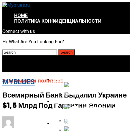
HOME
ПОЛИТИКА КОНФИДЕНЦИАЛЬНОСТИ
Connect with us
Hi, What Are You Looking For?
КРАСОТА И ЗДОРОВЬЕ
Экономика и политика
MYBLUES
Всемирный Банк Выделил Украине
НАУКА И ТЕХНОЛОГИИ
$1,5 Млрд Под Гарантии Японии
Алкоголь И Рак. Что Важнее —
Количество Или Частота
Выпивки?
НОВОСТИ
Самолет Kona Со Смешанным